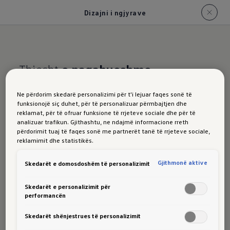
Dizajni i ngjyrave
Thjesht
e pagabueshme
ID.4
Dizajni
Farb
Ne përdorim skedarë personalizimi për t'i lejuar faqes sonë të
funksionojë siç duhet, për të personalizuar përmbajtjen dhe
reklamat, për të ofruar funksione të rrjeteve sociale dhe për të
analizuar trafikun. Gjithashtu, ne ndajmë informacione rreth
përdorimit tuaj të faqes sonë me partnerët tanë të rrjeteve sociale,
reklamimit dhe statistikës.
Falë paketës opsionale Exterior Style, ID.4 ju
Gjithmonë aktive
Skedarët e domosdoshëm të personalizimit
ofron shumë hapësirë për të shkëlqyer edhe nga
jashtë, për shembull me ngjyrën tuaj të
Skedarët e personalizimit për
dëshiruar. Karakteristika e veçantë: Përfundimi
performancën
opsional i bojës metalike sipas zgjedhjes suaj
Skedarët shënjestrues të personalizimit
takohet me një çati të zezë të kundërt, një shirit