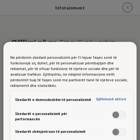
Infotainment
Qëllimi në sy.
Tingulli në veshin
tuaj.
Ne përdorim skedarë personalizimi për t'i lejuar faqes sonë të
funksionojë siç duhet, për të personalizuar përmbajtjen dhe
ID.5 infotainment
reklamat, për të ofruar funksione të rrjeteve sociale dhe për të
analizuar trafikun. Gjithashtu, ne ndajmë informacione rreth
përdorimit tuaj të faqes sonë me partnerët tanë të rrjeteve sociale,
reklamimit dhe statistikës.
Gjithmonë aktive
Skedarët e domosdoshëm të personalizimit
Në ID.5 ju jeni të informuar dhe argëtuar mirë.
Ekrani me prekje 32,8 cm (12,9 inç)
është
Skedarët e personalizimit për
performancën
qendra juaj intuitive e kontrollit për të gjitha
aplikacionet infotainment, si dhe për shumë
Skedarët shënjestrues të personalizimit
shërbimet dixhitale të Volkswagen 1