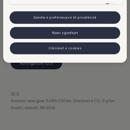
Komfort-Cookies (inkl. US-Anbieter)
Përveç kësaj, automjetet me
paralajmërime
Qendra e preferencave të privatësisë
rreziku
mund të komunikojnë me njëri-tjetrin dhe
kështu të tërheqin vëmendjen tek vetja në rast
Ruani zgjedhjet
prishjeje ose aksidenti. Komunikimi funksionon
me teknologjinë Car2X përmes WLAN. 1
Cilësimet e cookies
Konfiguroni ID.5
ID.5
:
Konsumi i energjisë: 0 kWh/100 km.
Emetimet e CO₂: 0 g/km.
Imazhi i simbolit. 08/2026.