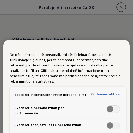
Paralajmërim rreziku Car2X
Kështu që ju jeni të
paralajmëruar
Ne përdorim skedarë personalizimi për t'i lejuar faqes sonë të
funksionojë siç duhet, për të personalizuar përmbajtjen dhe
Paralajmërimi
i
reklamat, për të ofruar funksione të rrjeteve sociale dhe për të
analizuar trafikun. Gjithashtu, ne ndajmë informacione rreth
rrezikut(Car2X)
i ID.5
përdorimit tuaj të faqes sonë me partnerët tanë të rrjeteve sociale,
reklamimit dhe statistikës.
Gjithmonë aktive
Skedarët e domosdoshëm të personalizimit
Paralajmërimi i rrezikut opsional
mund të
Skedarët e personalizimit për
performancën
paralajmërojë për kantieret e ndërtimit ose
automjetet e urgjencës që afrohen, për
Skedarët shënjestrues të personalizimit
shembull.