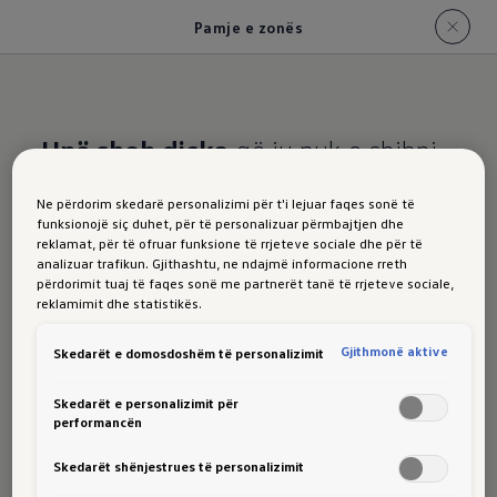
Pamje e zonës
Unë shoh diçka
që ju nuk e shihni.
Passat
:Pamja e zonës
Ne përdorim skedarë personalizimi për t'i lejuar faqes sonë të
funksionojë siç duhet, për të personalizuar përmbajtjen dhe
reklamat, për të ofruar funksione të rrjeteve sociale dhe për të
analizuar trafikun. Gjithashtu, ne ndajmë informacione rreth
përdorimit tuaj të faqes sonë me partnerët tanë të rrjeteve sociale,
Tregohet nga shembulli i Tiguanit.
reklamimit dhe statistikës.
Gjithmonë aktive
Skedarët e domosdoshëm të personalizimit
"Pamja e zonës"
e disponueshme opsionalisht e
bën parkimin dhe manovrimin më të lehtë për ju:
Skedarët e personalizimit për
performancën
Katër kamera
ju tregojnë bordura, shenja
parkimi dhe pengesa në një pamje 360° të
Skedarët shënjestrues të personalizimit
automjetit tuaj – të rregulluara qartë në ekranin