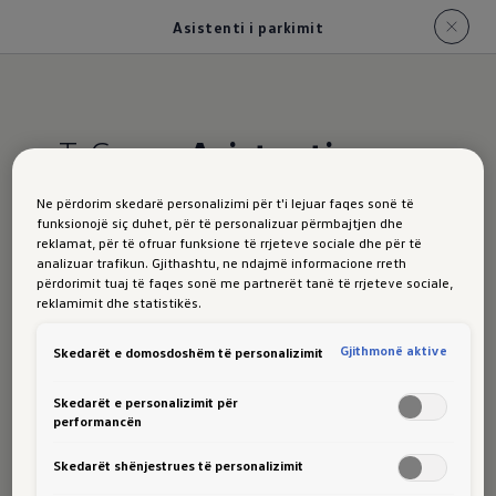
Asistenti i parkimit
T-Cross:
Asistenti
Parkimitt
Ne përdorim skedarë personalizimi për t'i lejuar faqes sonë të
funksionojë siç duhet, për të personalizuar përmbajtjen dhe
reklamat, për të ofruar funksione të rrjeteve sociale dhe për të
analizuar trafikun. Gjithashtu, ne ndajmë informacione rreth
Asistenti Parkimit tregohet duke përdorur polon si
përdorimit tuaj të faqes sonë me partnerët tanë të rrjeteve sociale,
shembull.
reklamimit dhe statistikës.
Gjithmonë aktive
Skedarët e domosdoshëm të personalizimit
T-Cross me
Park Assist,
e cila është opsionale
nga Life, jo vetëm që mund t'ju tregojë nëse një
Skedarët e personalizimit për
performancën
vend parkimi është mjaft i madh ndërsa kaloni –
ai gjithashtu parkon për ju.
Deri në një shpejtësi
1
Skedarët shënjestrues të personalizimit
prej 40 km/h, Park Assist kërkon vazhdimisht