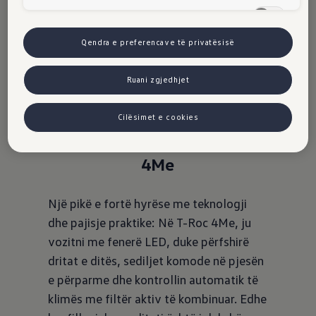
Komfort-Cookies (inkl. US-Anbieter)
Qendra e preferencave të privatësisë
Ruani zgjedhjet
Cilësimet e cookies
4Me
Një pikë e fortë hyrëse me teknologji
dhe pajisje praktike: Në T-Roc 4Me, ju
vozitni me fenerë LED, duke përfshirë
dritat e ditës, sediljet komode në pjesën
e përparme dhe kontrollin automatik të
klimës me filtër aktiv të kombinuar. Edhe