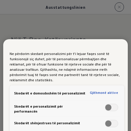
Ausstattungslinien
Një T-Roc. Katër variante.
Linjat e pajisjeve T-
Ne përdorim skedarë personalizimi për t'i lejuar faqes sonë të
funksionojë siç duhet, për të personalizuar përmbajtjen dhe
Rocme një shikim
reklamat, për të ofruar funksione të rrjeteve sociale dhe për të
analizuar trafikun. Gjithashtu, ne ndajmë informacione rreth
përdorimit tuaj të faqes sonë me partnerët tanë të rrjeteve sociale,
reklamimit dhe statistikës.
Funktional, extra komfortabel oder besonders
Gjithmonë aktive
Skedarët e domosdoshëm të personalizimit
sportlich: Entdecke, was die einzelnen T-Roc
Linien auszeichnet und finde deinen persönlichen
Skedarët e personalizimit për
Favoriten.
performancën
Skedarët shënjestrues të personalizimit