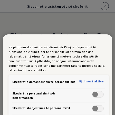
Sistemet e asistencës së shoferit
Sistemet e Asistencës së
Shoferit
T-Roc
Ne përdorim skedarë personalizimi për t'i lejuar faqes sonë të
funksionojë siç duhet, për të personalizuar përmbajtjen dhe
reklamat, për të ofruar funksione të rrjeteve sociale dhe për të
analizuar trafikun. Gjithashtu, ne ndajmë informacione rreth
përdorimit tuaj të faqes sonë me partnerët tanë të rrjeteve sociale,
reklamimit dhe statistikës.
Asistenti udhetimit "Travel
Gjithmonë aktive
Skedarët e domosdoshëm të personalizimit
Assist"
Skedarët e personalizimit për
Me Travel Assist opsional, ju keni një
performancën
asistent jashtëzakonisht të dobishëm
Skedarët shënjestrues të personalizimit
drejtimi në bord.