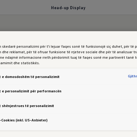
Head-up Display
 skedarë personalizimi për t'i lejuar faqes sonë të funksionojë siç duhet, për të 
 në rrugë
 dhe reklamat, për të ofruar funksione të rrjeteve sociale dhe për të analizuar tr
 ne ndajmë informacione rreth përdorimit tuaj të faqes sonë me partnerët tanë t
klamimit dhe statistikës.
 Display
i Touaregut
Gjit
 e domosdoshëm të personalizimit
 e personalizimit për performancën
 shënjestrues të personalizimit
nformacione të rëndësishme dhe duke parë rrugën në
Cookies (inkl. US-Anbieter)
kranit opsional kokë-lart. Një pjesë
e xhamit të erës