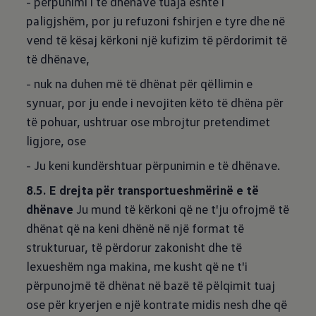
- përpunimi i të dhënave tuaja është i
paligjshëm, por ju refuzoni fshirjen e tyre dhe në
vend të kësaj kërkoni një kufizim të përdorimit të
të dhënave,
- nuk na duhen më të dhënat për qëllimin e
synuar, por ju ende i nevojiten këto të dhëna për
të pohuar, ushtruar ose mbrojtur pretendimet
ligjore, ose
- Ju keni kundërshtuar përpunimin e të dhënave.
8.5. E drejta për transportueshmërinë e të
dhënave
Ju mund të kërkoni që ne t'ju ofrojmë të
dhënat që na keni dhënë në një format të
strukturuar, të përdorur zakonisht dhe të
lexueshëm nga makina, me kusht që ne t'i
përpunojmë të dhënat në bazë të pëlqimit tuaj
ose për kryerjen e një kontrate midis nesh dhe që