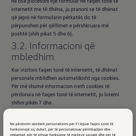
ne ose plotësoni një formular në faqen tonë të
internetit me të dhëna, ju pranoni se të dhënat
që jepni në formularin përkatës do të
përpunohen për qëllimet e përshkruara më
poshtë (shih pikat 5 dhe 6).
3.2. Informacioni që
mbledhim
Kur vizitoni faqen tonë të internetit, të dhënat
personale mblidhen automatikisht nga cookies.
Për më shumë informacion rreth cookies të
përdorura në faqen tonë të internetit, ju lutemi
shihni pikën 7 dhe
.
4. Partnerët
Ne përdorim skedarë personalizimi për t'i lejuar faqes sonë të
funksionojë siç duhet, për të personalizuar përmbajtjen dhe
reklamat, për të ofruar funksione të rrjeteve sociale dhe për të