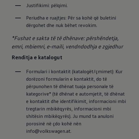
Justifikimi: pëlqimi.
Periudha e ruajtjes: Për sa kohë që buletini 
dërgohet dhe nuk bëhet revokim.
*Fushat e sakta të të dhënave: përshëndetja,
emri, mbiemri, e-maili, vendndodhja e zgjedhur
Renditja e katalogut
Formulari i kontaktit (katalogët/çmimet): Kur 
dorëzoni formularin e kontaktit, do të 
përpunohen të dhënat tuaja personale të 
kategorive* (të dhënat e automjetit, të dhënat 
e kontaktit dhe identifikimit, informacioni mbi 
tregtarin mbikëqyrës, informacioni mbi 
shitësin mbikëqyrës). Ju mund ta anuloni 
porosinë në çdo kohë nën 
info@volkswagen.at.