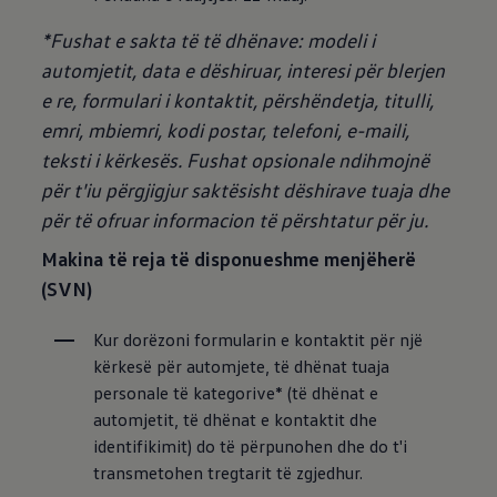
*Fushat e sakta të të dhënave: modeli i
automjetit, data e dëshiruar, interesi për blerjen
e re, formulari i kontaktit, përshëndetja, titulli,
emri, mbiemri, kodi postar, telefoni, e-maili,
teksti i kërkesës.
Fushat opsionale ndihmojnë
për t'iu përgjigjur saktësisht dëshirave tuaja dhe
për të ofruar informacion të përshtatur për ju.
Makina të reja të disponueshme menjëherë
(SVN)
Kur dorëzoni formularin e kontaktit për një 
kërkesë për automjete, të dhënat tuaja 
personale të kategorive* (të dhënat e 
automjetit, të dhënat e kontaktit dhe 
identifikimit) do të përpunohen dhe do t'i 
transmetohen tregtarit të zgjedhur.