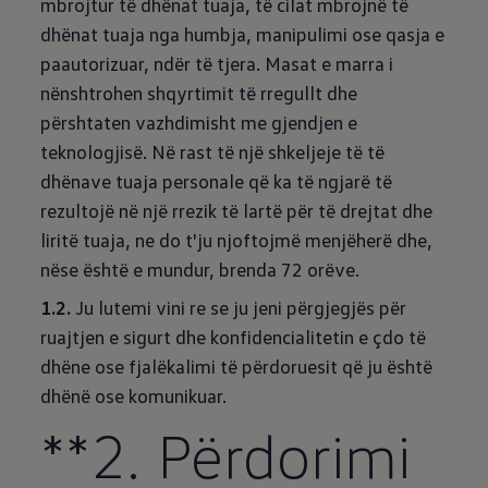
mbrojtur të dhënat tuaja, të cilat mbrojnë të
dhënat tuaja nga humbja, manipulimi ose qasja e
paautorizuar, ndër të tjera. Masat e marra i
nënshtrohen shqyrtimit të rregullt dhe
përshtaten vazhdimisht me gjendjen e
teknologjisë. Në rast të një shkeljeje të të
dhënave tuaja personale që ka të ngjarë të
rezultojë në një rrezik të lartë për të drejtat dhe
liritë tuaja, ne do t'ju njoftojmë menjëherë dhe,
nëse është e mundur, brenda 72 orëve.
1.2.
Ju lutemi vini re se ju jeni përgjegjës për
ruajtjen e sigurt dhe konfidencialitetin e çdo të
dhëne ose fjalëkalimi të përdoruesit që ju është
dhënë ose komunikuar.
**2. Përdorimi