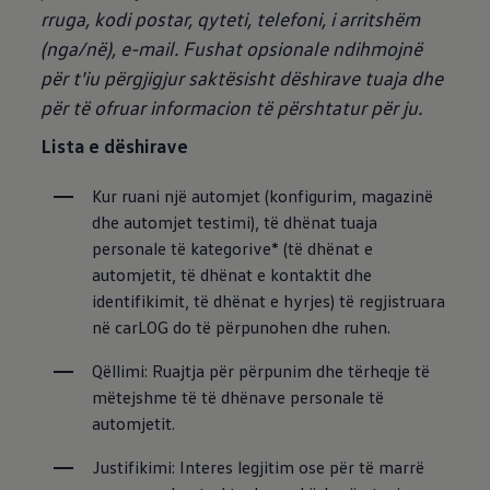
rruga, kodi postar, qyteti, telefoni, i arritshëm
(nga/në), e-mail.
Fushat opsionale ndihmojnë
për t'iu përgjigjur saktësisht dëshirave tuaja dhe
për të ofruar informacion të përshtatur për ju.
Lista e dëshirave
Kur ruani një automjet (konfigurim, magazinë 
dhe automjet testimi), të dhënat tuaja 
personale të kategorive* (të dhënat e 
automjetit, të dhënat e kontaktit dhe 
identifikimit, të dhënat e hyrjes) të regjistruara 
në carLOG do të përpunohen dhe ruhen.
Qëllimi: Ruajtja për përpunim dhe tërheqje të 
mëtejshme të të dhënave personale të 
automjetit.
Justifikimi: Interes legjitim ose për të marrë 