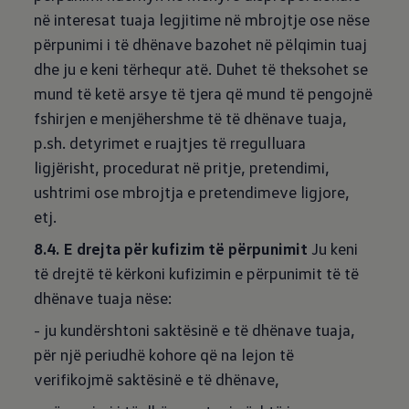
në interesat tuaja legjitime në mbrojtje ose nëse
përpunimi i të dhënave bazohet në pëlqimin tuaj
dhe ju e keni tërhequr atë. Duhet të theksohet se
mund të ketë arsye të tjera që mund të pengojnë
fshirjen e menjëhershme të të dhënave tuaja,
p.sh. detyrimet e ruajtjes të rregulluara
ligjërisht, procedurat në pritje, pretendimi,
ushtrimi ose mbrojtja e pretendimeve ligjore,
etj.
8.4. E drejta për kufizim të përpunimit
Ju keni
të drejtë të kërkoni kufizimin e përpunimit të të
dhënave tuaja nëse:
- ju kundërshtoni saktësinë e të dhënave tuaja,
për një periudhë kohore që na lejon të
verifikojmë saktësinë e të dhënave,