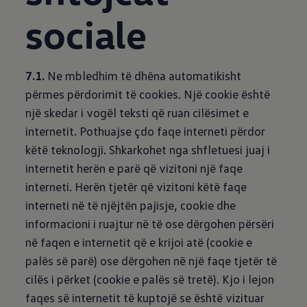
sociale
7.1.
Ne mbledhim të dhëna automatikisht
përmes përdorimit të cookies. Një cookie është
një skedar i vogël teksti që ruan cilësimet e
internetit. Pothuajse çdo faqe interneti përdor
këtë teknologji. Shkarkohet nga shfletuesi juaj i
internetit herën e parë që vizitoni një faqe
interneti. Herën tjetër që vizitoni këtë faqe
interneti në të njëjtën pajisje, cookie dhe
informacioni i ruajtur në të ose dërgohen përsëri
në faqen e internetit që e krijoi atë (cookie e
palës së parë) ose dërgohen në një faqe tjetër të
cilës i përket (cookie e palës së tretë). Kjo i lejon
faqes së internetit të kuptojë se është vizituar