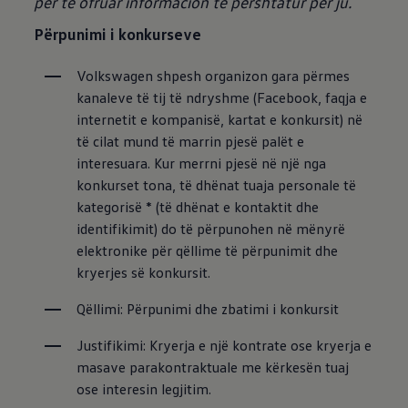
për të ofruar informacion të përshtatur për ju.
Përpunimi i konkurseve
Volkswagen shpesh organizon gara përmes 
kanaleve të tij të ndryshme (Facebook, faqja e 
internetit e kompanisë, kartat e konkursit) në 
të cilat mund të marrin pjesë palët e 
interesuara. Kur merrni pjesë në një nga 
konkurset tona, të dhënat tuaja personale të 
kategorisë * (të dhënat e kontaktit dhe 
identifikimit) do të përpunohen në mënyrë 
elektronike për qëllime të përpunimit dhe 
kryerjes së konkursit.
Qëllimi: Përpunimi dhe zbatimi i konkursit
Justifikimi: Kryerja e një kontrate ose kryerja e 
masave parakontraktuale me kërkesën tuaj 
ose interesin legjitim.