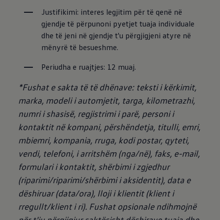
Justifikimi: interes legjitim për të qenë në 
gjendje të përpunoni pyetjet tuaja individuale 
dhe të jeni në gjendje t'u përgjigjeni atyre në 
mënyrë të besueshme.
Periudha e ruajtjes: 12 muaj.
*Fushat e sakta të të dhënave: teksti i kërkimit,
marka, modeli i automjetit, targa, kilometrazhi,
numri i shasisë, regjistrimi i parë, personi i
kontaktit në kompani, përshëndetja, titulli, emri,
mbiemri, kompania, rruga, kodi postar, qyteti,
vendi, telefoni, i arritshëm (nga/në), faks, e-mail,
formulari i kontaktit, shërbimi i zgjedhur
(riparimi/riparimi/shërbimi i aksidentit), data e
dëshiruar (data/ora), lloji i klientit (klient i
rregullt/klient i ri).
Fushat opsionale ndihmojnë
për t'iu përgjigjur saktësisht dëshirave tuaja dhe