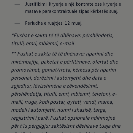
Justifikimi: Kryerja e një kontrate ose kryerja e 
masave parakontraktuale sipas kërkesës suaj.
Periudha e ruajtjes: 12 muaj.
*Fushat e sakta të të dhënave: përshëndetja,
titulli, emri, mbiemri, e-mail
** Fushat e sakta të të dhënave: riparimi dhe
mirëmbajtja, paketat e përfitimeve, ofertat dhe
promovimet, gomat/rrota, kërkesa për riparim
personal, dorëzimi i automjetit dhe data e
zgjedhur, lëvizshmëria e zëvendësimit,
përshëndetja, titulli, emri, mbiemri, telefoni, e-
maili, rruga, kodi postar, qyteti, vendi, marka,
modeli i automjetit, numri i shasisë, targa,
regjistrimi i parë.
Fushat opsionale ndihmojnë
për t'iu përgjigjur saktësisht dëshirave tuaja dhe