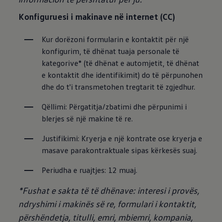
Konfiguruesi i makinave në internet (CC)
Kur dorëzoni formularin e kontaktit për një 
konfigurim, të dhënat tuaja personale të 
kategorive* (të dhënat e automjetit, të dhënat 
e kontaktit dhe identifikimit) do të përpunohen 
dhe do t'i transmetohen tregtarit të zgjedhur.
Qëllimi: Përgatitja/zbatimi dhe përpunimi i 
blerjes së një makine të re.
Justifikimi: Kryerja e një kontrate ose kryerja e 
masave parakontraktuale sipas kërkesës suaj.
Periudha e ruajtjes: 12 muaj.
*Fushat e sakta të të dhënave: interesi i provës,
ndryshimi i makinës së re, formulari i kontaktit,
përshëndetja, titulli, emri, mbiemri, kompania,