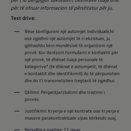
për të ofruar informacion të përshtatur për ju.
Test drive:
Nëse konfiguroni një automjet individualisht 
ose zgjidhni një automjet të ri ekzistues, ju 
gjithashtu keni mundësinë të organizoni një 
provë. Kur dorëzoni formularin e kontaktit për 
një provë, të dhënat tuaja personale të 
kategorive* (të dhënat e automjetit, të dhënat 
e kontaktit dhe identifikimit) do të përpunohen 
dhe do t'i transmetohen tregtarit të zgjedhur.
Qëllimi: Përgatitja/zbatimi dhe trajtimi i 
provës.
Justifikimi: Kryerja e një kontrate ose kryerja e 
masave parakontraktuale sipas kërkesës suaj.
Periudha e ruajtjes: 12 muaj.