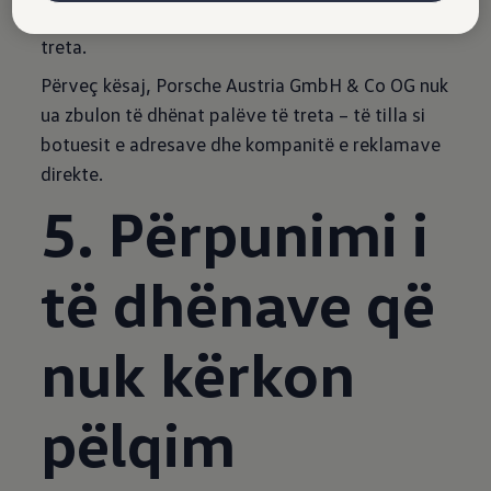
ose reklamuese ose t'ua kalojnë ato palëve të
treta.
Përveç kësaj, Porsche Austria GmbH & Co OG nuk
ua zbulon të dhënat palëve të treta – të tilla si
botuesit e adresave dhe kompanitë e reklamave
direkte.
5. Përpunimi i
të dhënave që
nuk kërkon
pëlqim