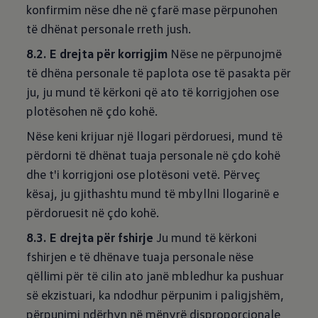
konfirmim nëse dhe në çfarë mase përpunohen
të dhënat personale rreth jush.
8.2. E drejta për korrigjim
Nëse ne përpunojmë
të dhëna personale të paplota ose të pasakta për
ju, ju mund të kërkoni që ato të korrigjohen ose
plotësohen në çdo kohë.
Nëse keni krijuar një llogari përdoruesi, mund të
përdorni të dhënat tuaja personale në çdo kohë
dhe t'i korrigjoni ose plotësoni vetë. Përveç
kësaj, ju gjithashtu mund të mbyllni llogarinë e
përdoruesit në çdo kohë.
8.3. E drejta për fshirje
Ju mund të kërkoni
fshirjen e të dhënave tuaja personale nëse
qëllimi për të cilin ato janë mbledhur ka pushuar
së ekzistuari, ka ndodhur përpunim i paligjshëm,
përpunimi ndërhyn në mënyrë disproporcionale