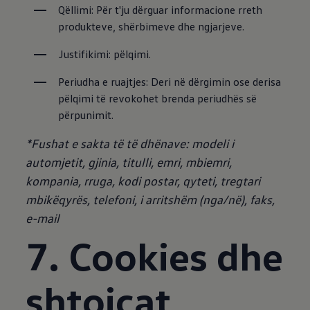
Qëllimi: Për t'ju dërguar informacione rreth 
produkteve, shërbimeve dhe ngjarjeve.
Justifikimi: pëlqimi.
Periudha e ruajtjes: Deri në dërgimin ose derisa 
pëlqimi të revokohet brenda periudhës së 
përpunimit.
*Fushat e sakta të të dhënave: modeli i
automjetit, gjinia, titulli, emri, mbiemri,
kompania, rruga, kodi postar, qyteti, tregtari
mbikëqyrës, telefoni, i arritshëm (nga/në), faks,
e-mail
7. Cookies dhe
shtojcat