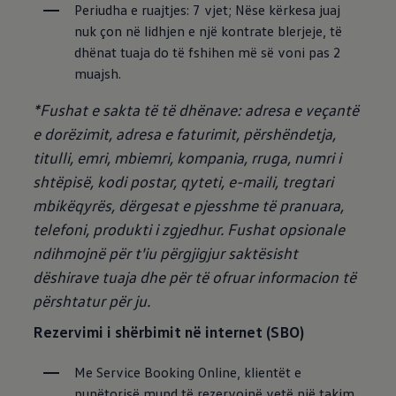
Periudha e ruajtjes: 7 vjet; Nëse kërkesa juaj 
nuk çon në lidhjen e një kontrate blerjeje, të 
dhënat tuaja do të fshihen më së voni pas 2 
muajsh.
*Fushat e sakta të të dhënave: adresa e veçantë
e dorëzimit, adresa e faturimit, përshëndetja,
titulli, emri, mbiemri, kompania, rruga, numri i
shtëpisë, kodi postar, qyteti, e-maili, tregtari
mbikëqyrës, dërgesat e pjesshme të pranuara,
telefoni, produkti i zgjedhur. Fushat opsionale
ndihmojnë për t'iu përgjigjur saktësisht
dëshirave tuaja dhe për të ofruar informacion të
përshtatur për ju.
Rezervimi i shërbimit në internet (SBO)
Me Service Booking Online, klientët e 
punëtorisë mund të rezervojnë vetë një takim 