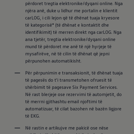
përdoret tregtia elektronike/dyqani online. Nga 
njëra anë, duke u lidhur me portalin e klientit 
carLOG, i cili lejon që të dhënat tuaja kryesore 
të kategorisë* (të dhënat e kontaktit dhe 
identifikimit) të merren direkt nga carLOG. Nga 
ana tjetër, tregtia elektronike/dyqani online 
mund të përdoret me anë të një hyrjeje të 
mysafirëve, në të cilin të dhënat që jepni 
përpunohen automatikisht.
Për përpunimin e transaksionit, të dhënat tuaja 
të pagesës do t'i transmetohen ofruesit të 
shërbimit të pagesave Six Payment Services. 
Në rast blerjeje ose rezervimi të automjetit, do 
të merrni gjithashtu email njoftimi të 
automatizuar, të cilat bazohen në bazën ligjore 
të EKG.
Në rastin e artikujve me pakicë ose nëse 