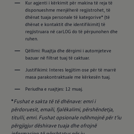
Kur agjenti i kërkimit për makina të reja të 
disponueshme menjëherë regjistrohet, të 
dhënat tuaja personale të kategorive* (të 
dhënat e kontaktit dhe identifikimit) të 
regjistruara në carLOG do të përpunohen dhe 
ruhen.
Qëllimi: Ruajtja dhe dërgimi i automjeteve 
bazuar në filtrat tuaj të caktuar.
Justifikimi: Interes legjitim ose për të marrë 
masa parakontraktuale me kërkesën tuaj.
Periudha e ruajtjes: 12 muaj.
*
Fushat e sakta të të dhënave: emri i
përdoruesit, emaili, fjalëkalimi, përshëndetja,
titulli, emri.
Fushat opsionale ndihmojnë për t'iu
përgjigjur dëshirave tuaja dhe ofrojnë
informacion të përshtatur për ju.