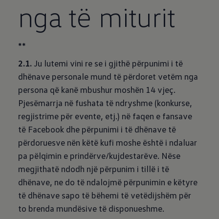
nga të miturit
**
2.1.
Ju lutemi vini re se i gjithë përpunimi i të
dhënave personale mund të përdoret vetëm nga
persona që kanë mbushur moshën 14 vjeç.
Pjesëmarrja në fushata të ndryshme (konkurse,
regjistrime për evente, etj.) në faqen e fansave
të Facebook dhe përpunimi i të dhënave të
përdoruesve nën këtë kufi moshe është i ndaluar
pa pëlqimin e prindërve/kujdestarëve. Nëse
megjithatë ndodh një përpunim i tillë i të
dhënave, ne do të ndalojmë përpunimin e këtyre
të dhënave sapo të bëhemi të vetëdijshëm për
to brenda mundësive të disponueshme.