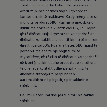
shërbimi gjatë gjithë kohës dhe pavarësisht 
orarit të punës përmes faqes kryesore të 
koncesionarit të makinave. Ka dy mënyra se si 
mund të përdoret SBO. Nga njëra anë, duke u 
lidhur me portalin e klientit carLOG, i cili lejon 
që të dhënat tuaja kryesore të kategorisë* (të 
dhënat e kontaktit dhe identifikimit) të merren 
direkt nga carLOG. Nga ana tjetër, SBO mund të 
përdoret me anë të një regjistrimi të 
mysafirëve, në të cilin të dhënat e kategorisë** 
që jepni (shërbimet dhe produktet e zgjedhura, 
të dhënat e kontaktit dhe identifikimit, të 
dhënat e automjetit) përpunohen 
automatikisht në përgatitje për takimin e 
shërbimit.
Qëllimi: Rezervimi dhe përpunimi i një takimi 
shërbimi.