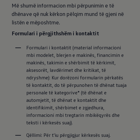
Më shumë informacion mbi përpunimin e të
dhënave që nuk kërkon pëlqim mund të gjeni në
listën e mëposhtme.
Formulari i përgjithshëm i kontaktit
Formulari i kontaktit (material informacioni 
mbi modelet, blerjen e makinës, financimin e 
makinës, takimin e shërbimit të kërkimit, 
aksesorët, lavdërimet dhe kritikat, të 
ndryshme): Kur dorëzoni formularin përkatës 
të kontaktit, do të përpunohen të dhënat tuaja 
personale të kategorive* (të dhënat e 
automjetit, të dhënat e kontaktit dhe 
identifikimit, shërbimet e zgjedhura, 
informacioni mbi tregtarin mbikëqyrës dhe 
teksti i kërkesës suaj).
Qëllimi: Për t'iu përgjigjur kërkesës suaj.