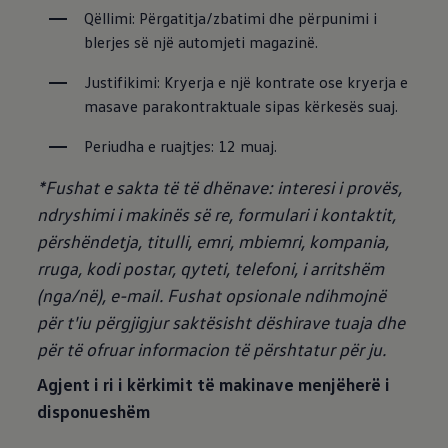
Qëllimi: Përgatitja/zbatimi dhe përpunimi i 
blerjes së një automjeti magazinë.
Justifikimi: Kryerja e një kontrate ose kryerja e 
masave parakontraktuale sipas kërkesës suaj.
Periudha e ruajtjes: 12 muaj.
*Fushat e sakta të të dhënave: interesi i provës,
ndryshimi i makinës së re, formulari i kontaktit,
përshëndetja, titulli, emri, mbiemri, kompania,
rruga, kodi postar, qyteti, telefoni, i arritshëm
(nga/në), e-mail.
Fushat opsionale ndihmojnë
për t'iu përgjigjur saktësisht dëshirave tuaja dhe
për të ofruar informacion të përshtatur për ju.
Agjent i ri i kërkimit të makinave menjëherë i
disponueshëm