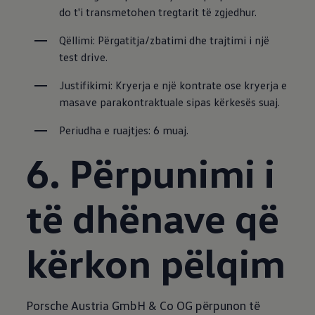
do t'i transmetohen tregtarit të zgjedhur.
Qëllimi: Përgatitja/zbatimi dhe trajtimi i një 
test drive.
Justifikimi: Kryerja e një kontrate ose kryerja e 
masave parakontraktuale sipas kërkesës suaj.
Periudha e ruajtjes: 6 muaj.
6. Përpunimi i
të dhënave që
kërkon pëlqim
Porsche Austria GmbH & Co OG përpunon të