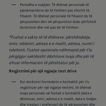
Periudha e ruajtjes: Të dhënat personale të 
pjesëmarrësve do të fshihen pas shortit të 
fituesit. Të dhënat personale të fituesit do të 
përpunohen deri në përpunimin duke përfshirë 
dorëzimin dhe më pas do të fshihen.
*Fushat e sakta të të dhënave: përshëndetja,
emri, mbiemri, adresa e e-mailit, adresa, numri i
telefonit. Fushat opsionale ndihmojnë për t'iu
përgjigjur saktësisht dëshirave tuaja dhe për të
ofruar informacion të përshtatur për ju.
Regjistrimi për një ngjarje test drive
Kur dorëzoni formularin e kontaktit për t'u 
regjistruar për një ngjarje testimi, të dhënat 
tuaja personale në fushat e kontaktit (data e 
dëshiruar, emri, adresa e e-mailit, data e lindjes 
dhe tregtari i preferuar) do të përpunohen dhe 