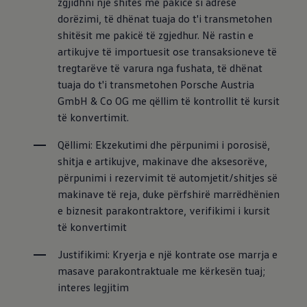
zgjidhni një shitës me pakicë si adresë 
dorëzimi, të dhënat tuaja do t'i transmetohen 
shitësit me pakicë të zgjedhur. Në rastin e 
artikujve të importuesit ose transaksioneve të 
tregtarëve të varura nga fushata, të dhënat 
tuaja do t'i transmetohen Porsche Austria 
GmbH & Co OG me qëllim të kontrollit të kursit 
të konvertimit.
Qëllimi: Ekzekutimi dhe përpunimi i porosisë, 
shitja e artikujve, makinave dhe aksesorëve, 
përpunimi i rezervimit të automjetit/shitjes së 
makinave të reja, duke përfshirë marrëdhënien 
e biznesit parakontraktore, verifikimi i kursit 
të konvertimit
Justifikimi: Kryerja e një kontrate ose marrja e 
masave parakontraktuale me kërkesën tuaj; 
interes legjitim