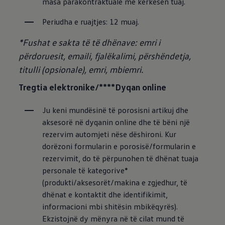
masa parakontraktuale me kërkesën tuaj.
Periudha e ruajtjes: 12 muaj.
*Fushat e sakta të të dhënave: emri i
përdoruesit, emaili, fjalëkalimi, përshëndetja,
titulli (opsionale), emri, mbiemri.
Tregtia elektronike/****Dyqan online
Ju keni mundësinë të porosisni artikuj dhe 
aksesorë në dyqanin online dhe të bëni një 
rezervim automjeti nëse dëshironi. Kur 
dorëzoni formularin e porosisë/formularin e 
rezervimit, do të përpunohen të dhënat tuaja 
personale të kategorive* 
(produkti/aksesorët/makina e zgjedhur, të 
dhënat e kontaktit dhe identifikimit, 
informacioni mbi shitësin mbikëqyrës). 
Ekzistojnë dy mënyra në të cilat mund të 