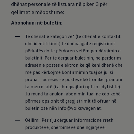
dhënat personale të listuara në pikën 3 për
qëllimet e mëposhtme:
Abonohuni në buletin
:
Të dhënat e kategorive* (të dhënat e kontaktit 
dhe identifikimit) të dhëna gjatë regjistrimit 
përkatës do të përdoren vetëm për dërgimin e 
buletinit. Për të dërguar buletinin, ne përdorim 
adresën e postës elektronike që keni dhënë dhe 
më pas kërkojmë konfirmimin tuaj se ju, si 
pronar i adresës së postës elektronike, pranoni 
ta merrni atë (i ashtuquajturi opt-in i dyfishtë). 
Ju mund ta anuloni abonimin tuaj në çdo kohë 
përmes opsionit të çregjistrimit të ofruar në 
buletin ose nën info@volkswagen.at.
Qëllimi: Për t'ju dërguar informacione rreth 
produkteve, shërbimeve dhe ngjarjeve.