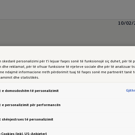
10/02/
 skedarë personalizimi për t'i lejuar faqes sonë të funksionojë siç duhet, për të 
 dhe reklamat, për të ofruar funksione të rrjeteve sociale dhe për të analizuar tr
 ne ndajmë informacione rreth përdorimit tuaj të faqes sonë me partnerët tanë t
klamimit dhe statistikës.
Gjit
 e domosdoshëm të personalizimit
 e personalizimit për performancën
 veturë Sportive Premium Coupe e cila njëkohësisht
 shënjestrues të personalizimit
ndjenjën e hapësirës së gjerë.
 pajisjet e nivelit më të lartë të teknologjisë, funksi
Cookies (inkl. US-Anbieter)