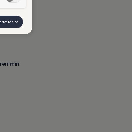
G me 190 KF
privatësisë
Frenimin