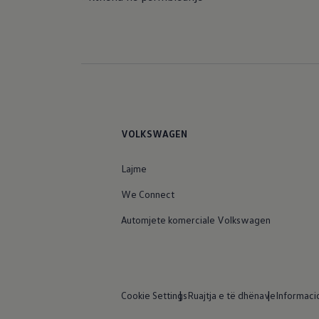
VOLKSWAGEN
Lajme
We Connect
Automjete komerciale Volkswagen
Cookie Settings
Ruajtja e të dhënave
Informaci