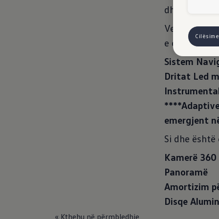
dhe sigurisë.
Vetura në vi
Cilësime
e cila vjen m
Sistem Navi
Dritat Led m
Instrumentab
****Adaptive
emergjent n
Si dhe është 
Kamerë 360 
Panoramë
Amortizim pë
Disqe Alumin
« Kthehu në përmbledhje