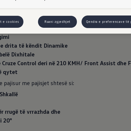
deon bashkangjitur është e pakos R-Line 2.0 TDI DS
t e cookies
Ruani zgjedhjet
Qendra e preferencave të 
e pajisjet standarde si:
gimi
e drita të këndit Dinamike
elë Dixhitale
 Cruze Control deri në 210 KMH/ Front Assist dhe 
ë qytet
e pajisur me pajisjet shtesë si:
Shkallë
r rrugë të vrrazhda dhe
i 20"