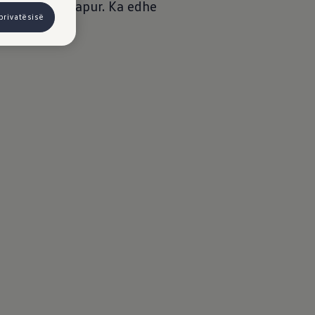
 dyert janë hapur. Ka edhe
privatësisë
të kuqe.