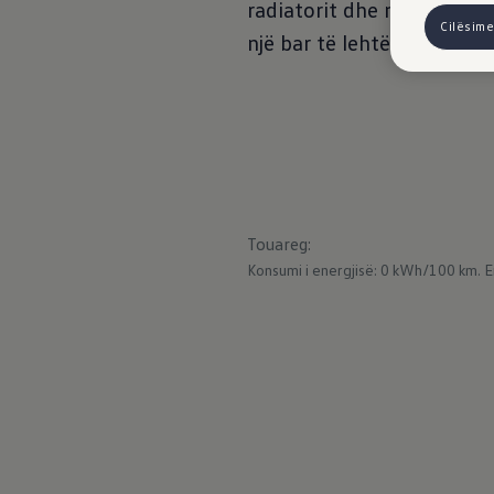
radiatorit dhe ndriçimit 
Cilësime
një bar të lehtë në pjesë
Touareg
:
Konsumi i energjisë: 0 kWh/100 km.
E