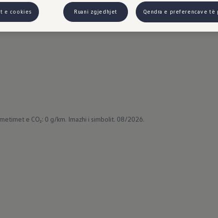
ambiant që projekton logon e markës në dysheme kur
t e cookies
Ruani zgjedhjet
Qendra e preferencave të 
n e pasme, dhe logoja e markës në mes ndriçohet me 
metimet e CO₂: 0 g/km.
Imazhi i simbolit. 08/2026.