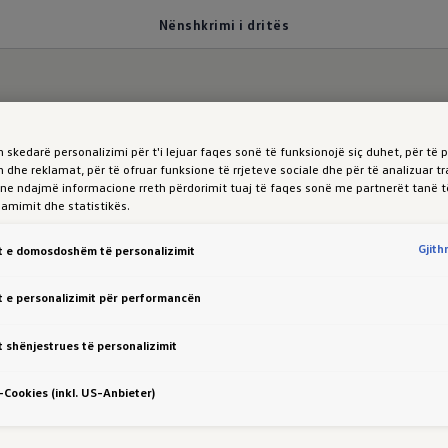
Nënshkrimi i dritës
 skedarë personalizimi për t'i lejuar faqes sonë të funksionojë siç duhet, për të 
 në errësirë.
 dhe reklamat, për të ofruar funksione të rrjeteve sociale dhe për të analizuar tr
 ne ndajmë informacione rreth përdorimit tuaj të faqes sonë me partnerët tanë t
klamimit dhe statistikës.
imi
i
lehtë
i Touareg
Gjit
 e domosdoshëm të personalizimit
 e personalizimit për performancën
 shënjestrues të personalizimit
n një shije të aftësive të tyre sapo ato ndizen - me n
Cookies (inkl. US-Anbieter)
shkrimi i lehtë i Touareg plotësohet nga një shirit i